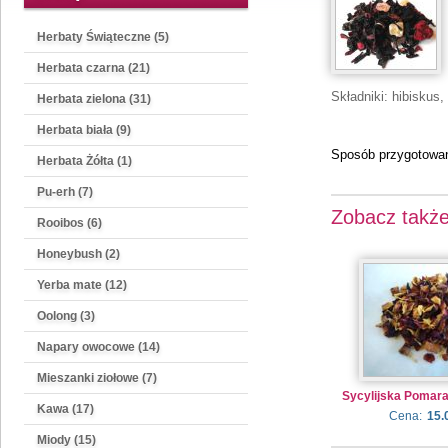
Herbaty Świąteczne (5)
Herbata czarna (21)
Składniki: hibiskus,
Herbata zielona (31)
Herbata biała (9)
Sposób przygotowani
Herbata Żółta (1)
Pu-erh (7)
Zobacz takż
Rooibos (6)
Honeybush (2)
Yerba mate (12)
Oolong (3)
Napary owocowe (14)
Mieszanki ziołowe (7)
Sycylijska Pomara
Kawa (17)
Cena:
15.
Miody (15)