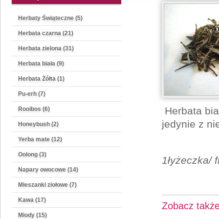
Herbaty Świąteczne (5)
Herbata czarna (21)
Herbata zielona (31)
Herbata biała (9)
Herbata Żółta (1)
Pu-erh (7)
Herbata bi
Rooibos (6)
jedynie z ni
Honeybush (2)
Yerba mate (12)
Oolong (3)
1łyżeczka/ f
Napary owocowe (14)
Mieszanki ziołowe (7)
Kawa (17)
Zobacz takż
Miody (15)