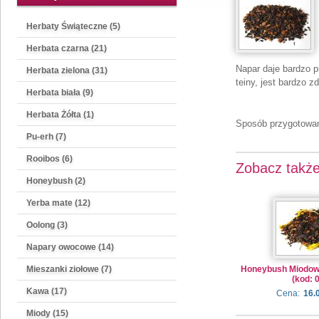
Herbaty Świąteczne (5)
Herbata czarna (21)
Napar daje bardzo 
Herbata zielona (31)
teiny, jest bardzo z
Herbata biała (9)
Herbata Żółta (1)
Sposób przygotowani
Pu-erh (7)
Rooibos (6)
Zobacz takż
Honeybush (2)
Yerba mate (12)
Oolong (3)
Napary owocowe (14)
Mieszanki ziołowe (7)
Honeybush Miodo
(kod: 
Kawa (17)
Cena:
16.
Miody (15)