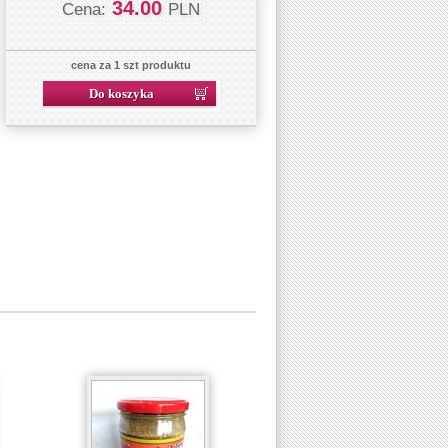
34.00
Cena:
PLN
cena za 1 szt produktu