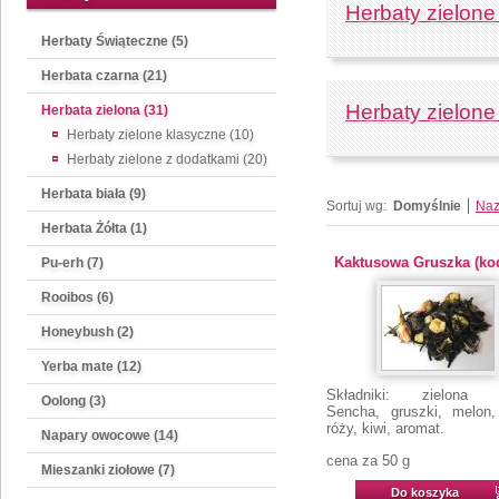
Herbaty zielone
Herbaty Świąteczne (5)
Herbata czarna (21)
Herbaty zielone
Herbata zielona (31)
Herbaty zielone klasyczne (10)
Herbaty zielone z dodatkami (20)
Herbata biała (9)
Sortuj wg:
Domyślnie
Na
Herbata Żółta (1)
Kaktusowa Gruszka (kod
Pu-erh (7)
Rooibos (6)
Honeybush (2)
Yerba mate (12)
Składniki: zielona h
Oolong (3)
Sencha, gruszki, melon,
róży, kiwi, aromat.
Napary owocowe (14)
cena za 50 g
Mieszanki ziołowe (7)
Do koszyka