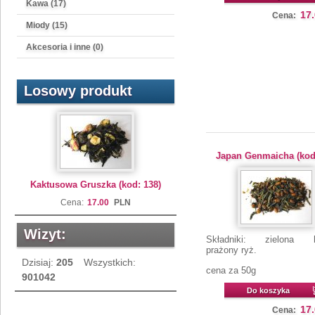
Kawa (17)
17
Cena:
Miody (15)
Akcesoria i inne (0)
Losowy produkt
Japan Genmaicha (kod
Kaktusowa Gruszka (kod: 138)
Cena:
17.00
PLN
Wizyt:
Składniki: zielona h
prażony ryż.
Dzisiaj:
205
Wszystkich:
cena za 50g
901042
Do koszyka
17
Cena: