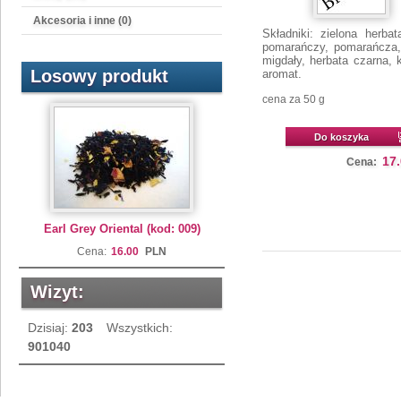
Akcesoria i inne (0)
Składniki: zielona herbat
pomarańczy, pomarańcza, 
migdały, herbata czarna, 
Losowy produkt
aromat.
cena za 50 g
Do koszyka
17
Cena:
Earl Grey Oriental (kod: 009)
Cena:
16.00
PLN
Wizyt:
Dzisiaj:
203
Wszystkich:
901040