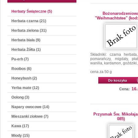
Herbaty Świąteczne (5)
Bożonarodzeniow
"Weihmachtstee" (kod:
Herbata czarna (21)
Herbata zielona (31)
Herbata biała (9)
Herbata Żółta (1)
Składniki: czarna herbata
pomarańczy, migdały, płat
Pu-erh (7)
wanilia, kardamon, goździki,
Rooibos (6)
cena za 50 g
Honeybush (2)
Do koszyka
Yerba mate (12)
16
Cena:
Oolong (3)
Napary owocowe (14)
Przysmak Św. Mikołaja
Mieszanki ziołowe (7)
085)
Kawa (17)
Miody (15)