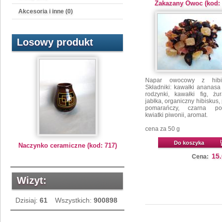
Zakazany Owoc (kod: 
Akcesoria i inne (0)
Losowy produkt
Napar owocowy z hibi
Składniki: kawałki ananasa 
rodzynki, kawałki fig, żu
jabłka, organiczny hibiskus, 
pomarańczy, czarna por
kwiatki piwonii, aromat.
cena za 50 g
Do koszyka
Naczynko ceramiczne (kod: 717)
15
Cena:
Wizyt:
Dzisiaj:
61
Wszystkich:
900898