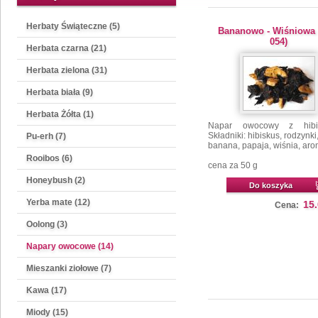
Herbaty Świąteczne (5)
Bananowo - Wiśniowa 
054)
Herbata czarna (21)
Herbata zielona (31)
Herbata biała (9)
Herbata Żółta (1)
Napar owocowy z hibi
Składniki: hibiskus, rodzynki
Pu-erh (7)
banana, papaja, wiśnia, aro
Rooibos (6)
cena za 50 g
Honeybush (2)
Do koszyka
Yerba mate (12)
15
Cena:
Oolong (3)
Napary owocowe (14)
Mieszanki ziołowe (7)
Kawa (17)
Miody (15)